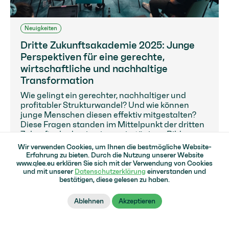
Neuigkeiten
Dritte Zukunftsakademie 2025: Junge
Perspektiven für eine gerechte,
wirtschaftliche und nachhaltige
Transformation
Wie gelingt ein gerechter, nachhaltiger und
profitabler Strukturwandel? Und wie können
junge Menschen diesen effektiv mitgestalten?
Diese Fragen standen im Mittelpunkt der dritten
Zukunftsakademie, einem viertägigen Bildungs-
und Beteiligungsformat, das knapp 30 junge
Wir verwenden Cookies, um Ihnen die bestmögliche Website-
Menschen im Alter von 18 bis 28 Jahren in die
Erfahrung zu bieten. Durch die Nutzung unserer Website
Lausitz führte.
www.qlee.eu erklären Sie sich mit der Verwendung von Cookies
und mit unserer
Datenschutzerklärung
einverstanden und
bestätigen, diese gelesen zu haben.
Weiterlesen
Ablehnen
Akzeptieren