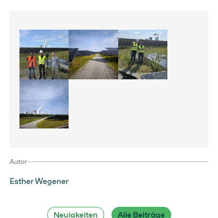
PV_Großanlagen
PV_Anlage_LEAG
PV_Großanlagen_Klute
PV_Großanlagen_
Autor
Esther Wegener
Neuigkeiten
Alle Beiträge