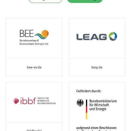
bee-ev.de
leag.de