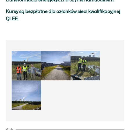
Kursy są bezpłatne dla członków sieci kwalifikacyjnej
QLEE.
PV_Großanlagen
PV_Anlage_LEAG
PV_Großanlagen_Klute
PV_Großanlagen_
Autor