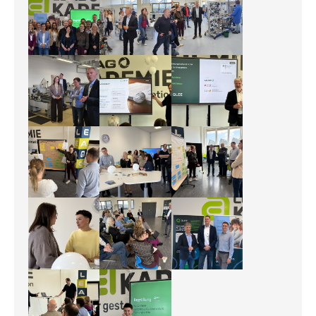
20260519_131731 (c) QLEE - EW
image001 © QLEE – Thoralf Schirmer
image002 © QLEE – Thoralf
image003 © QLEE – Thoralf Schirmer
image004 © QLEE – Thoralf Schirmer
image005 © QLEE – Thoralf
image006 © QLEE – Thoralf Schirmer
image007 © QLEE – Thoralf Schirmer
v.l.n.r. Richard Meyer (Le
image008 © QLEE – Thoralf Schirmer
image009 © QLEE – Thoralf Schirmer