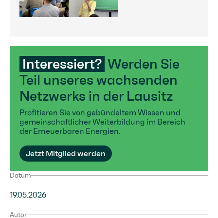
Interessiert?
Werden Sie
Teil unseres wachsenden
Netzwerks in der Lausitz
Profitieren Sie von gebündeltem Wissen und
gemeinschaftlicher Weiterbildung im Bereich
der Erneuerbaren Energien.
Jetzt Mitglied werden
Datum
19.05.2026
Autor