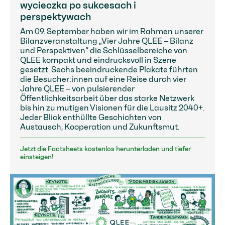
wycieczka po sukcesach i
perspektywach
Am 09. September haben wir im Rahmen unserer
Bilanzveranstaltung „Vier Jahre QLEE – Bilanz
und Perspektiven“ die Schlüsselbereiche von
QLEE kompakt und eindrucksvoll in Szene
gesetzt. Sechs beeindruckende Plakate führten
die Besucher:innen auf eine Reise durch vier
Jahre QLEE – von pulsierender
Öffentlichkeitsarbeit über das starke Netzwerk
bis hin zu mutigen Visionen für die Lausitz 2040+.
Jeder Blick enthüllte Geschichten von
Austausch, Kooperation und Zukunftsmut.
Jetzt die Factsheets kostenlos herunterladen und tiefer
einsteigen!