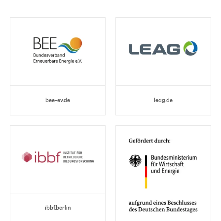
bee-ev.de
leag.de
ibbf.berlin