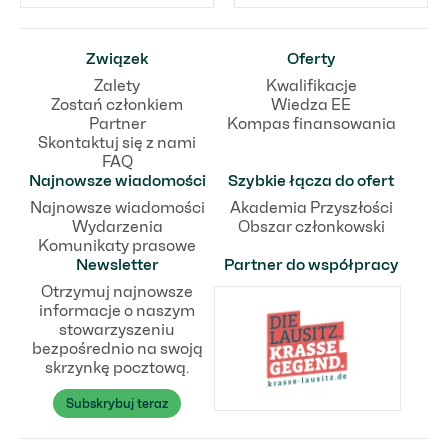
Związek
Oferty
Zalety
Kwalifikacje
Zostań członkiem
Wiedza EE
Partner
Kompas finansowania
Skontaktuj się z nami
FAQ
Najnowsze wiadomości
Szybkie łącza do ofert
Najnowsze wiadomości
Akademia Przyszłości
Wydarzenia
Obszar członkowski
Komunikaty prasowe
Newsletter
Partner do współpracy
Otrzymuj najnowsze
informacje o naszym
stowarzyszeniu
bezpośrednio na swoją
skrzynkę pocztową.
Subskrybuj teraz