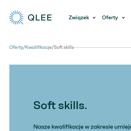
Związek
Oferty
Pokaż podmen
Po
Oferty
/
Kwalifikacje
/
Soft skills
Soft skills.
Nasze kwalifikacje w zakresie umiej