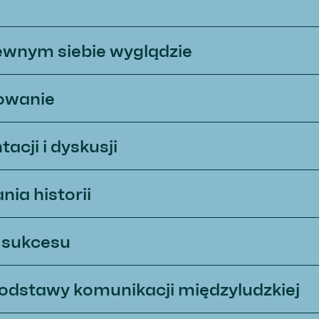
ewnym siebie wyglądzie
rowanie
acji i dyskusji
ia historii
m sukcesu
Podstawy komunikacji międzyludzkiej