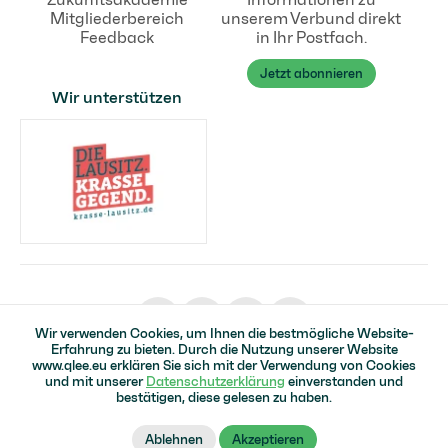
Mitgliederbereich
unserem Verbund direkt
Feedback
in Ihr Postfach.
Jetzt abonnieren
Wir unterstützen
Wir verwenden Cookies, um Ihnen die bestmögliche Website-
Erfahrung zu bieten. Durch die Nutzung unserer Website
www.qlee.eu erklären Sie sich mit der Verwendung von Cookies
© Qualifizierungsverbund in der Lausitz für Erneuerbare Energien
und mit unserer
Datenschutzerklärung
einverstanden und
Startseite
Impressum
Datenschutz
Barrierefreiheit
bestätigen, diese gelesen zu haben.
Seitenanfang ↑
Ablehnen
Akzeptieren