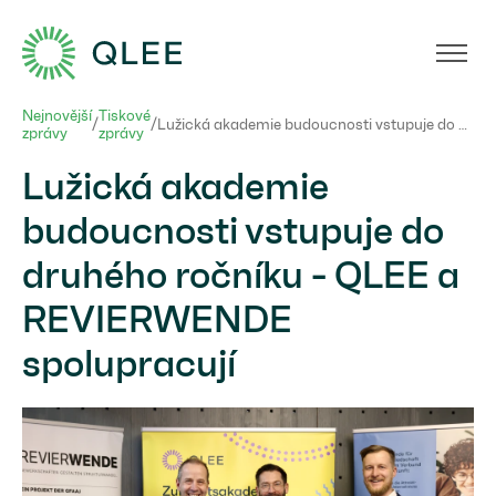
Nejnovější
Tiskové
/
/
Lužická akademie budoucnosti vstupuje do druhého ročníku - QLEE a REVIERWENDE spolupracují
zprávy
zprávy
Lužická akademie
budoucnosti vstupuje do
druhého ročníku - QLEE a
REVIERWENDE
spolupracují