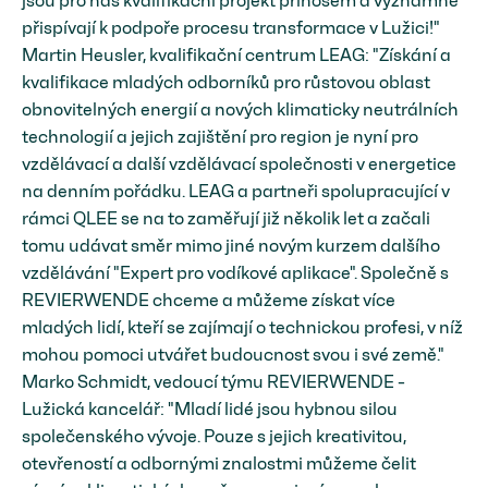
jsou pro náš kvalifikační projekt přínosem a významně
přispívají k podpoře procesu transformace v Lužici!"
Martin Heusler, kvalifikační centrum LEAG: "Získání a
kvalifikace mladých odborníků pro růstovou oblast
obnovitelných energií a nových klimaticky neutrálních
technologií a jejich zajištění pro region je nyní pro
vzdělávací a další vzdělávací společnosti v energetice
na denním pořádku. LEAG a partneři spolupracující v
rámci QLEE se na to zaměřují již několik let a začali
tomu udávat směr mimo jiné novým kurzem dalšího
vzdělávání "Expert pro vodíkové aplikace". Společně s
REVIERWENDE chceme a můžeme získat více
mladých lidí, kteří se zajímají o technickou profesi, v níž
mohou pomoci utvářet budoucnost svou i své země."
Marko Schmidt, vedoucí týmu REVIERWENDE -
Lužická kancelář: "Mladí lidé jsou hybnou silou
společenského vývoje. Pouze s jejich kreativitou,
otevřeností a odbornými znalostmi můžeme čelit