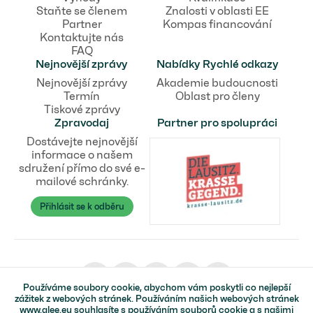
Staňte se členem
Znalosti v oblasti EE
Partner
Kompas financování
Kontaktujte nás
FAQ
Nejnovější zprávy
Nabídky Rychlé odkazy
Nejnovější zprávy
Akademie budoucnosti
Termín
Oblast pro členy
Tiskové zprávy
Zpravodaj
Partner pro spolupráci
Dostávejte nejnovější
informace o našem
sdružení přímo do své e-
mailové schránky.
Přihlásit se k odběru
Používáme soubory cookie, abychom vám poskytli co nejlepší
zážitek z webových stránek. Používáním našich webových stránek
www.qlee.eu souhlasíte s používáním souborů cookie a s našimi
© Kvalifikační síť pro obnovitelné zdroje energie v Lužici