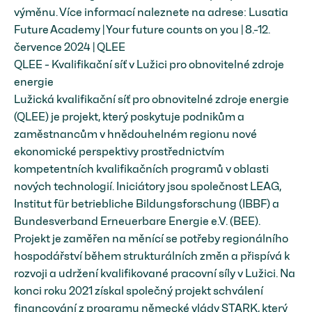
výměnu. Více informací naleznete na adrese: Lusatia
Future Academy | Your future counts on you | 8.-12.
července 2024 | QLEE
QLEE - Kvalifikační síť v Lužici pro obnovitelné zdroje
energie
Lužická kvalifikační síť pro obnovitelné zdroje energie
(QLEE) je projekt, který poskytuje podnikům a
zaměstnancům v hnědouhelném regionu nové
ekonomické perspektivy prostřednictvím
kompetentních kvalifikačních programů v oblasti
nových technologií. Iniciátory jsou společnost LEAG,
Institut für betriebliche Bildungsforschung (IBBF) a
Bundesverband Erneuerbare Energie e.V. (BEE).
Projekt je zaměřen na měnící se potřeby regionálního
hospodářství během strukturálních změn a přispívá k
rozvoji a udržení kvalifikované pracovní síly v Lužici. Na
konci roku 2021 získal společný projekt schválení
financování z programu německé vlády STARK, který