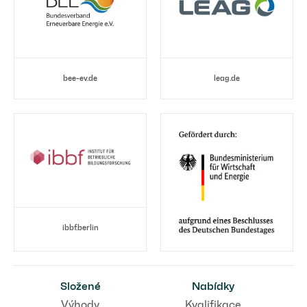
bee-ev.de
leag.de
ibbf.berlin
Složené
Nabídky
Výhody
Kvalifikace