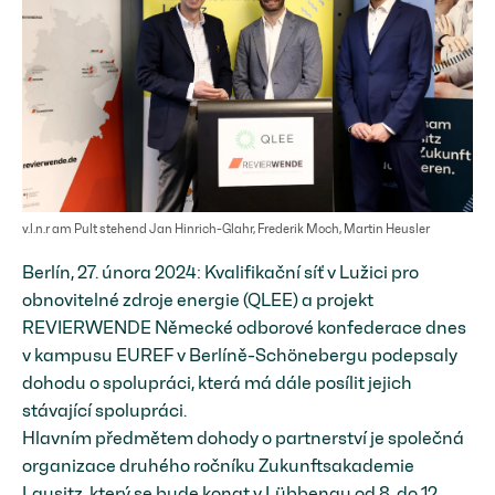
v.l.n.r am Pult stehend Jan Hinrich-Glahr, Frederik Moch, Martin Heusler
Berlín, 27. února 2024: Kvalifikační síť v Lužici pro
obnovitelné zdroje energie (QLEE) a projekt
REVIERWENDE Německé odborové konfederace dnes
v kampusu EUREF v Berlíně-Schönebergu podepsaly
dohodu o spolupráci, která má dále posílit jejich
stávající spolupráci.
Hlavním předmětem dohody o partnerství je společná
organizace druhého ročníku Zukunftsakademie
Lausitz, který se bude konat v Lübbenau od 8. do 12.