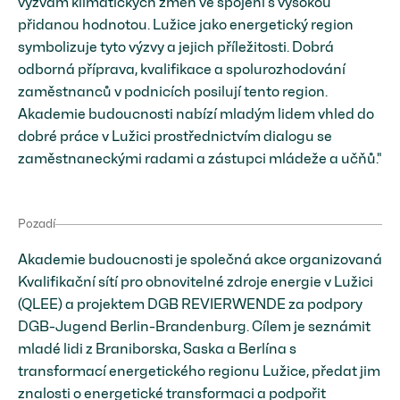
výzvám klimatických změn ve spojení s vysokou
přidanou hodnotou. Lužice jako energetický region
symbolizuje tyto výzvy a jejich příležitosti. Dobrá
odborná příprava, kvalifikace a spolurozhodování
zaměstnanců v podnicích posilují tento region.
Akademie budoucnosti nabízí mladým lidem vhled do
dobré práce v Lužici prostřednictvím dialogu se
zaměstnaneckými radami a zástupci mládeže a učňů."
Pozadí
Akademie budoucnosti je společná akce organizovaná
Kvalifikační sítí pro obnovitelné zdroje energie v Lužici
(QLEE) a projektem DGB REVIERWENDE za podpory
DGB-Jugend Berlin-Brandenburg. Cílem je seznámit
mladé lidi z Braniborska, Saska a Berlína s
transformací energetického regionu Lužice, předat jim
znalosti o energetické transformaci a podpořit