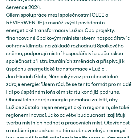
července 2024.
Cílem spolupráce mezi společnostmi QLEE a
REVIERWENDE je rovněž zvýšit povědomí o
energetické transformaci v Lužici. Oba projekty,
financované Spolkovým ministerstvem hospodářství a
ochrany klimatu na základě rozhodnutí Spolkového
sněmu, podporují místní hospodářství a občanskou
společnost při strukturálních změnách a přispívají k
úspěchu energetické transformace v Lužici.
Jan Hinrich Glahr, Německý svaz pro obnovitelné
zdroje energie: "Jsem rád, že se tento formát pro mladé
lidi po úspěšném loňském startu koná již podruhé.
Obnovitelné zdroje energie pomohou zajistit, aby
Lužice zůstala nejen energetickým regionem, ale také
regionem inovací. Jako odvětví budoucnosti zajišťují
tvorbu místních hodnot a pracovních míst. Otevřenost
a nadšení pro diskusi na téma obnovitelných energií