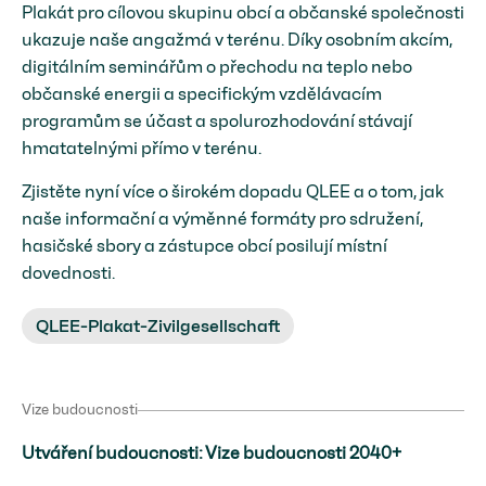
Plakát pro cílovou skupinu obcí a občanské společnosti
ukazuje naše angažmá v terénu. Díky osobním akcím,
digitálním seminářům o přechodu na teplo nebo
občanské energii a specifickým vzdělávacím
programům se účast a spolurozhodování stávají
hmatatelnými přímo v terénu.
Zjistěte nyní více o širokém dopadu QLEE a o tom, jak
naše informační a výměnné formáty pro sdružení,
hasičské sbory a zástupce obcí posilují místní
dovednosti.
QLEE-Plakat-Zivilgesellschaft
Vize budoucnosti
Utváření budoucnosti: Vize budoucnosti 2040+