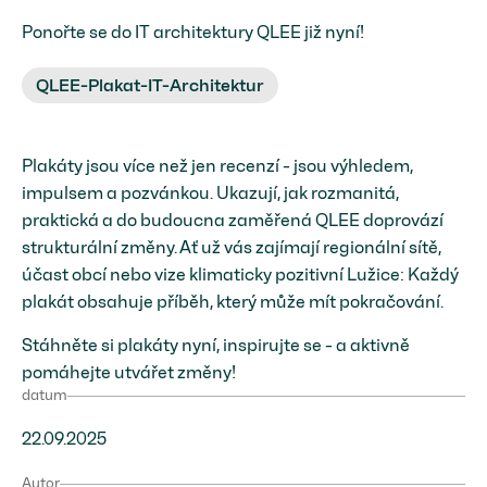
Ponořte se do IT architektury QLEE již nyní!
QLEE-Plakat-IT-Architektur
Plakáty jsou více než jen recenzí - jsou výhledem,
impulsem a pozvánkou. Ukazují, jak rozmanitá,
praktická a do budoucna zaměřená QLEE doprovází
strukturální změny. Ať už vás zajímají regionální sítě,
účast obcí nebo vize klimaticky pozitivní Lužice: Každý
plakát obsahuje příběh, který může mít pokračování.
Stáhněte si plakáty nyní, inspirujte se - a aktivně
pomáhejte utvářet změny!
datum
22.09.2025
Autor