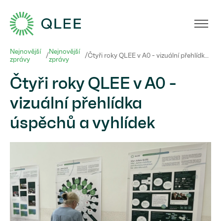
Nejnovější
Nejnovější
/
/
Čtyři roky QLEE v A0 - vizuální přehlídka úspěchů a vyhlídek
zprávy
zprávy
Čtyři roky QLEE v A0 -
vizuální přehlídka
úspěchů a vyhlídek