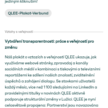
jediným kliknutím!
QLEE-Plakat-Verbund
Vztahy s veřejností
Vytváření transparentnosti: práce s veřejností pro
změnu
Náš plakát o vztazích s veřejností QLEE ukazuje, jak
využíváme webové stránky, zpravodaj a kanály
sociálních médií v kombinaci s tiskovými a televizními
reportážemi ke sdílení našich znalostí, zviditelnění
úspěchů a zahájení dialogu. Se stovkami uživatelů
každý měsíc, více než 1 100 sledujícími na LinkedIn a
pravidelnými titulky v novinách QLEE aktivně
podporuje strukturální změny v Lužici. QLEE je nyní
celosvětově propojena: Partnerství jsou navazována