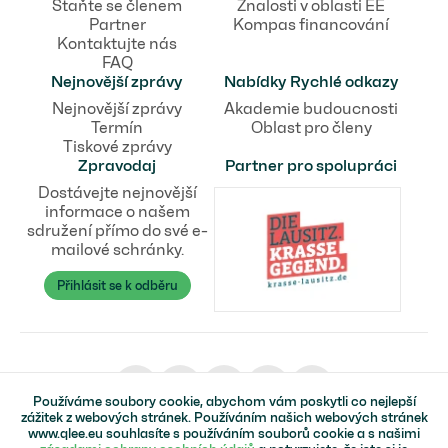
Staňte se členem
Znalosti v oblasti EE
Partner
Kompas financování
Kontaktujte nás
FAQ
Nejnovější zprávy
Nabídky Rychlé odkazy
Nejnovější zprávy
Akademie budoucnosti
Termín
Oblast pro členy
Tiskové zprávy
Zpravodaj
Partner pro spolupráci
Dostávejte nejnovější
informace o našem
sdružení přímo do své e-
mailové schránky.
Přihlásit se k odběru
Používáme soubory cookie, abychom vám poskytli co nejlepší
zážitek z webových stránek. Používáním našich webových stránek
www.qlee.eu souhlasíte s používáním souborů cookie a s našimi
© Kvalifikační síť pro obnovitelné zdroje energie v Lužici