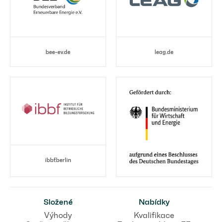
bee-ev.de
leag.de
ibbf.berlin
Složené
Nabídky
Výhody
Kvalifikace