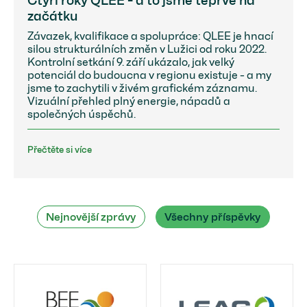
Čtyři roky QLEE - a to jsme teprve na
začátku
Závazek, kvalifikace a spolupráce: QLEE je hnací
silou strukturálních změn v Lužici od roku 2022.
Kontrolní setkání 9. září ukázalo, jak velký
potenciál do budoucna v regionu existuje - a my
jsme to zachytili v živém grafickém záznamu.
Vizuální přehled plný energie, nápadů a
společných úspěchů.
Přečtěte si více
Nejnovější zprávy
Všechny příspěvky