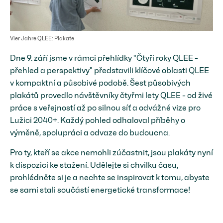
Vier Jahre QLEE: Plakate
Dne 9. září jsme v rámci přehlídky "Čtyři roky QLEE -
přehled a perspektivy" představili klíčové oblasti QLEE
v kompaktní a působivé podobě. Šest působivých
plakátů provedlo návštěvníky čtyřmi lety QLEE - od živé
práce s veřejností až po silnou síť a odvážné vize pro
Lužici 2040+. Každý pohled odhaloval příběhy o
výměně, spolupráci a odvaze do budoucna.
Pro ty, kteří se akce nemohli zúčastnit, jsou plakáty nyní
k dispozici ke stažení. Udělejte si chvilku času,
prohlédněte si je a nechte se inspirovat k tomu, abyste
se sami stali součástí energetické transformace!