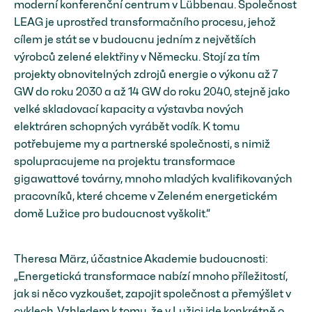
moderní konferenční centrum v Lübbenau. Společnost
LEAG je uprostřed transformačního procesu, jehož
cílem je stát se v budoucnu jedním z největších
výrobců zelené elektřiny v Německu. Stojí za tím
projekty obnovitelných zdrojů energie o výkonu až 7
GW do roku 2030 a až 14 GW do roku 2040, stejně jako
velké skladovací kapacity a výstavba nových
elektráren schopných vyrábět vodík. K tomu
potřebujeme my a partnerské společnosti, s nimiž
spolupracujeme na projektu transformace
gigawattové továrny, mnoho mladých kvalifikovaných
pracovníků, které chceme v Zeleném energetickém
domě Lužice pro budoucnost vyškolit.“
Theresa März, účastnice Akademie budoucnosti:
„Energetická transformace nabízí mnoho příležitostí,
jak si něco vyzkoušet, zapojit společnost a přemýšlet v
cyklech. Vzhledem k tomu, že v Lužici jde konkrétně o