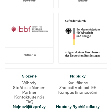
bee-ev.de
leag.de
ibbf.berlin
Složené
Nabídky
Výhody
Kvalifikace
Staňte se členem
Znalosti v oblasti EE
Partner
Kompas financování
Kontaktujte nás
FAQ
Nejnovější zprávy
Nabídky Rychlé odkazy