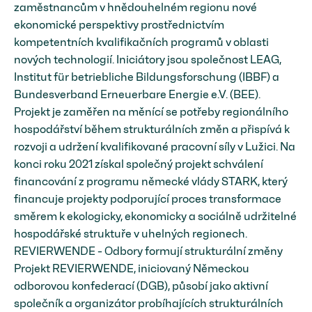
zaměstnancům v hnědouhelném regionu nové
ekonomické perspektivy prostřednictvím
kompetentních kvalifikačních programů v oblasti
nových technologií. Iniciátory jsou společnost LEAG,
Institut für betriebliche Bildungsforschung (IBBF) a
Bundesverband Erneuerbare Energie e.V. (BEE).
Projekt je zaměřen na měnící se potřeby regionálního
hospodářství během strukturálních změn a přispívá k
rozvoji a udržení kvalifikované pracovní síly v Lužici. Na
konci roku 2021 získal společný projekt schválení
financování z programu německé vlády STARK, který
financuje projekty podporující proces transformace
směrem k ekologicky, ekonomicky a sociálně udržitelné
hospodářské struktuře v uhelných regionech.
REVIERWENDE - Odbory formují strukturální změny
Projekt REVIERWENDE, iniciovaný Německou
odborovou konfederací (DGB), působí jako aktivní
společník a organizátor probíhajících strukturálních