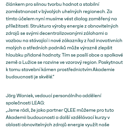
článkem pro silnou tvorbu hodnot a stabilní
zaměstnanost v bývalých uhelných regionech. Za
tímto účelem nyní musíme vést dialog zaměřený na
příležitosti. Struktura výroby energie z obnovitelných
zdrojů se svými decentralizovanými zálohami a
vazbou na stávající i nové zákazníky z řad inovativních
malých a středních podniků může výrazně zlepšit
hloubku přidané hodnoty. Tím se posílí obce a spolkové
země a Lužice se rozvine ve vzorový region. Poskytnout
k tomu stavební kámen prostřednictvím Akademie
budoucnosti je skvělé.“
Jörg Waniek, vedoucí personálního oddělení
společnosti LEAG:
„Jsme rádi, že jako partner QLEE můžeme pro tuto
Akademii budoucnosti a další vzdělávací kurzy v
oblasti obnovitelných zdrojů energie využít naše