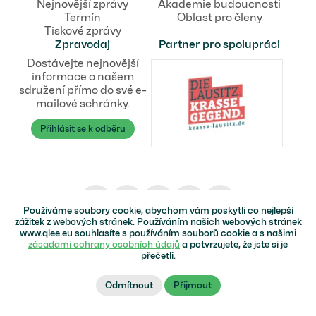
Nejnovější zprávy
Akademie budoucnosti
Termín
Oblast pro členy
Tiskové zprávy
Zpravodaj
Partner pro spolupráci
Dostávejte nejnovější
informace o našem
sdružení přímo do své e-
mailové schránky.
Přihlásit se k odběru
Používáme soubory cookie, abychom vám poskytli co nejlepší
zážitek z webových stránek. Používáním našich webových stránek
www.qlee.eu souhlasíte s používáním souborů cookie a s našimi
© Kvalifikační síť pro obnovitelné zdroje energie v Lužici
zásadami ochrany osobních údajů
a potvrzujete, že jste si je
Domovská stránka
Impressum
Ochrana dat
Přístupnost
přečetli.
Na začátek stránky ↑
Odmítnout
Přijmout