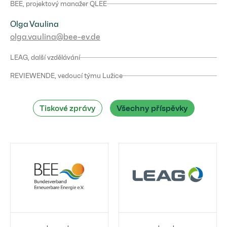
BEE, projektový manažer QLEE
Olga Vaulina
olga.vaulina@bee-ev.de
LEAG, další vzdělávání
REVIEWENDE, vedoucí týmu Lužice
Tiskové zprávy
Všechny příspěvky