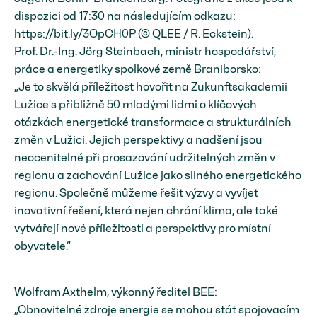
dispozici od 17:30 na následujícím odkazu:
https://bit.ly/3OpCH0P (© QLEE / R. Eckstein).
Prof. Dr.-Ing. Jörg Steinbach, ministr hospodářství,
práce a energetiky spolkové země Braniborsko:
„Je to skvělá příležitost hovořit na Zukunftsakademii
Lužice s přibližně 50 mladými lidmi o klíčových
otázkách energetické transformace a strukturálních
změn v Lužici. Jejich perspektivy a nadšení jsou
neocenitelné při prosazování udržitelných změn v
regionu a zachování Lužice jako silného energetického
regionu. Společně můžeme řešit výzvy a vyvíjet
inovativní řešení, která nejen chrání klima, ale také
vytvářejí nové příležitosti a perspektivy pro místní
obyvatele.“
Wolfram Axthelm, výkonný ředitel BEE:
„Obnovitelné zdroje energie se mohou stát spojovacím