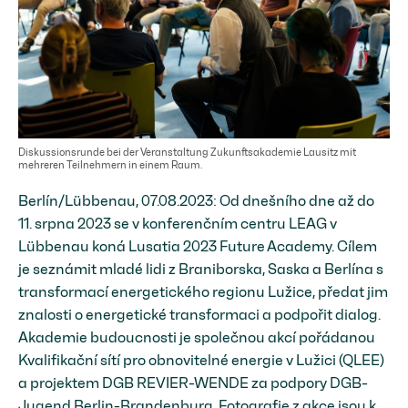
Diskussionsrunde bei der Veranstaltung Zukunftsakademie Lausitz mit
mehreren Teilnehmern in einem Raum.
Berlín/Lübbenau, 07.08.2023: Od dnešního dne až do
11. srpna 2023 se v konferenčním centru LEAG v
Lübbenau koná Lusatia 2023 Future Academy. Cílem
je seznámit mladé lidi z Braniborska, Saska a Berlína s
transformací energetického regionu Lužice, předat jim
znalosti o energetické transformaci a podpořit dialog.
Akademie budoucnosti je společnou akcí pořádanou
Kvalifikační sítí pro obnovitelné energie v Lužici (QLEE)
a projektem DGB REVIER-WENDE za podpory DGB-
Jugend Berlin-Brandenburg. Fotografie z akce jsou k